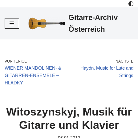
Gitarre-Archiv
Zum
Inhalt
Österreich
VORHERIGE
NÄCHSTE
WIENER MANDOLINEN- &
Haydn, Music for Lute and
GITARREN-ENSEMBLE –
Strings
HLADKY
Witoszynskyj, Musik für
Gitarre und Klavier
06.01.2012