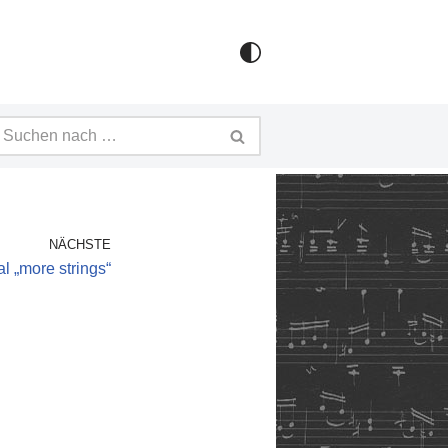
NÄCHSTE
l „more strings“