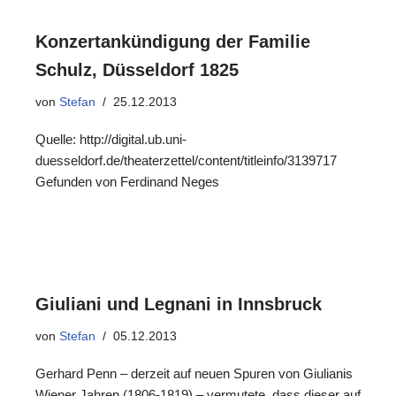
Konzertankündigung der Familie
Schulz, Düsseldorf 1825
von
Stefan
25.12.2013
Quelle: http://digital.ub.uni-
duesseldorf.de/theaterzettel/content/titleinfo/3139717
Gefunden von Ferdinand Neges
Giuliani und Legnani in Innsbruck
von
Stefan
05.12.2013
Gerhard Penn – derzeit auf neuen Spuren von Giulianis
Wiener Jahren (1806-1819) – vermutete, dass dieser auf