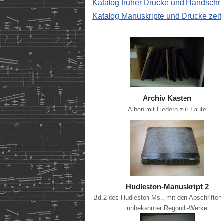
Katalog früher Drucke und Handschri
Katalog Manuskripte und Drucke zeit
Archiv Kasten
Alben mit Liedern zur Laute
Hudleston-Manuskript 2
Bd.2 des Hudleston-Ms., mit den Abschriften
unbekannter Regondi-Werke