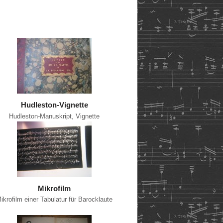
Hudleston-Vignette
Hudleston-Manuskript, Vignette
Mikrofilm
ikrofilm einer Tabulatur für Barocklaute