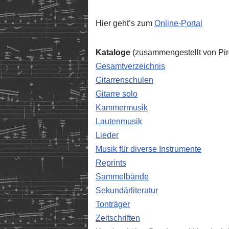
Hier geht’s zum
Online-Portal
Kataloge
(zusammengestellt von Pi
Gesamtverzeichnis
Gitarrenschulen
Gitarre solo
Kammermusik
Lautenmusik
Lieder
Musik für diverse Instrumente
Reprints
Sammelbände
Sekundärliteratur
Tonträger
Zeitschriften