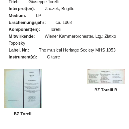
Titel:
Giuseppe Torelli
Interpret(en):
Zaczek, Brigitte
Medium:
LP
Erscheinungsjahr:
ca. 1968
Komponist(en):
Torelli
Mitwirkende:
Wiener Kammerorchester, Ltg.: Zlatko
Topolsky
Label, Nr.:
The musical Heritage Society MHS 1053
Instrument(e):
Gitarre
BZ Torelli B
BZ Torelli