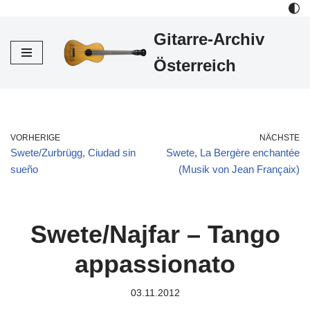
Gitarre-Archiv
Zum
Inhalt
Österreich
VORHERIGE
NÄCHSTE
Swete/Zurbrügg, Ciudad sin
Swete, La Bergère enchantée
sueño
(Musik von Jean Françaix)
Swete/Najfar – Tango
appassionato
03.11.2012