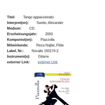
Titel:
Tango appassionato
Interpret(en):
Swete, Alexander
Medium:
CD
Erscheinungsjahr:
2003
Komponist(en):
Piazzolla
Mitwirkende:
Reza Najfar, Flöte
Label, Nr.:
Novalis 150174-2
Instrument(e):
Gitarre
externer Link:
externer Link