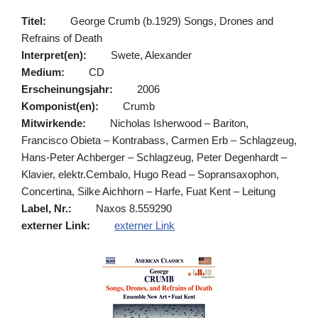
Titel:
George Crumb (b.1929) Songs, Drones and
Refrains of Death
Interpret(en):
Swete, Alexander
Medium:
CD
Erscheinungsjahr:
2006
Komponist(en):
Crumb
Mitwirkende:
Nicholas Isherwood – Bariton,
Francisco Obieta – Kontrabass, Carmen Erb – Schlagzeug,
Hans-Peter Achberger – Schlagzeug, Peter Degenhardt –
Klavier, elektr.Cembalo, Hugo Read – Sopransaxophon,
Concertina, Silke Aichhorn – Harfe, Fuat Kent – Leitung
Label, Nr.:
Naxos 8.559290
externer Link:
externer Link