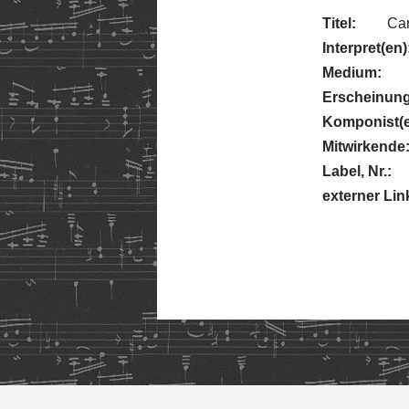
Titel:
Car
Interpret(en)
Medium:
Erscheinung
Komponist(e
Mitwirkende
Label, Nr.:
externer Lin