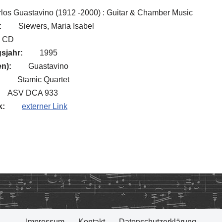
los Guastavino (1912 -2000) : Guitar & Chamber Music
:
Siewers, Maria Isabel
CD
sjahr:
1995
n):
Guastavino
:
Stamic Quartet
ASV DCA 933
k:
externer Link
Impressum
Kontakt
Datenschutzerklärung