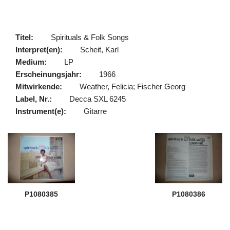
Titel:
Spirituals & Folk Songs
Interpret(en):
Scheit, Karl
Medium:
LP
Erscheinungsjahr:
1966
Mitwirkende:
Weather, Felicia; Fischer Georg
Label, Nr.:
Decca SXL 6245
Instrument(e):
Gitarre
P1080385
P1080386