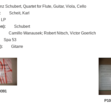
nz Schubert, Quartet for Flute, Guitar, Viola, Cello
:
Scheit, Karl
LP
n):
Schubert
:
Camillo Wanausek; Robert Nitsch, Victor Goerlich
Spa 53
):
Gitarre
0391
P10