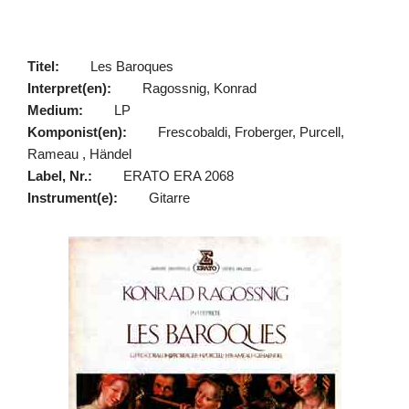
Titel:
Les Baroques
Interpret(en):
Ragossnig, Konrad
Medium:
LP
Komponist(en):
Frescobaldi, Froberger, Purcell,
Rameau , Händel
Label, Nr.:
ERATO ERA 2068
Instrument(e):
Gitarre