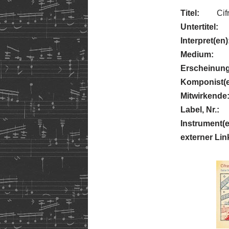
Titel:
Cif
Untertitel:
Interpret(en)
Medium:
Erscheinung
Komponist(e
Mitwirkende
Label, Nr.:
Instrument(e
externer Lin