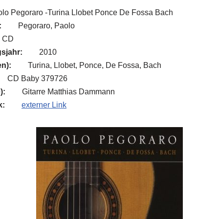
lo Pegoraro -Turina Llobet Ponce De Fossa Bach
:
Pegoraro, Paolo
CD
sjahr:
2010
n):
Turina, Llobet, Ponce, De Fossa, Bach
CD Baby 379726
):
Gitarre Matthias Dammann
k:
externer Link