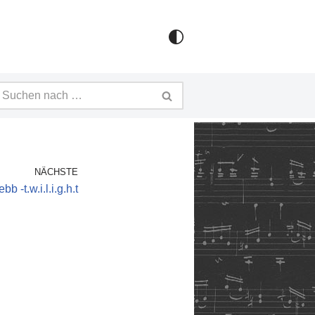
NÄCHSTE
b -t.w.i.l.i.g.h.t