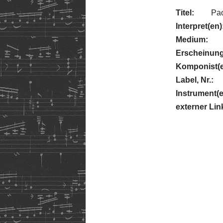
Titel:
Pao
Interpret(en)
Medium:
Erscheinung
Komponist(e
Label, Nr.:
Instrument(e
externer Lin