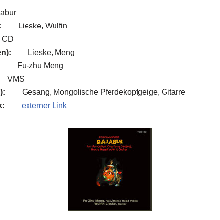
jabur
:
Lieske, Wulfin
CD
n):
Lieske, Meng
:
Fu-zhu Meng
VMS
):
Gesang, Mongolische Pferdekopfgeige, Gitarre
k:
externer Link