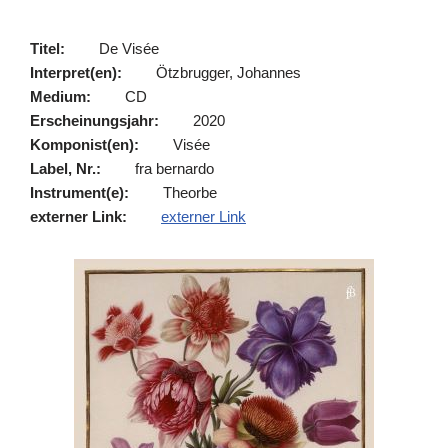
Titel:
De Visée
Interpret(en):
Ötzbrugger, Johannes
Medium:
CD
Erscheinungsjahr:
2020
Komponist(en):
Visée
Label, Nr.:
fra bernardo
Instrument(e):
Theorbe
externer Link:
externer Link