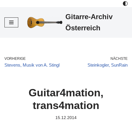
Gitarre-Archiv
Zum
Inhalt
Österreich
VORHERIGE
NÄCHSTE
Stevens, Musik von A. Stingl
Steinkogler, SunRain
Guitar4mation,
trans4mation
15.12.2014