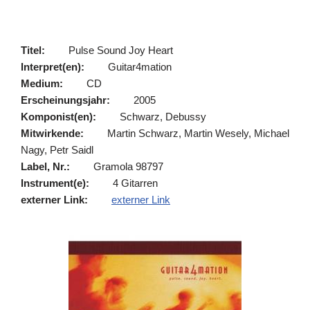
Titel:
Pulse Sound Joy Heart
Interpret(en):
Guitar4mation
Medium:
CD
Erscheinungsjahr:
2005
Komponist(en):
Schwarz, Debussy
Mitwirkende:
Martin Schwarz, Martin Wesely, Michael
Nagy, Petr Saidl
Label, Nr.:
Gramola 98797
Instrument(e):
4 Gitarren
externer Link:
externer Link