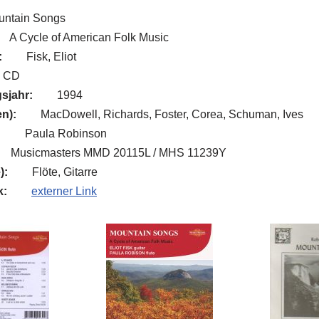
untain Songs
A Cycle of American Folk Music
:
Fisk, Eliot
CD
sjahr:
1994
n):
MacDowell, Richards, Foster, Corea, Schuman, Ives
:
Paula Robinson
Musicmasters MMD 20115L / MHS 11239Y
):
Flöte, Gitarre
k:
externer Link