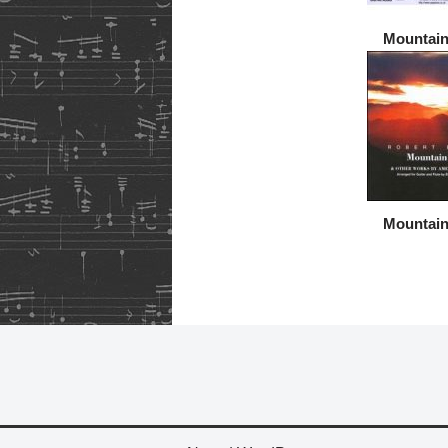
Mountai
Mountai