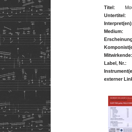
Titel:
Mo
Untertitel:
Interpret(en)
Medium:
Erscheinung
Komponist(e
Mitwirkende
Label, Nr.:
Instrument(e
externer Lin