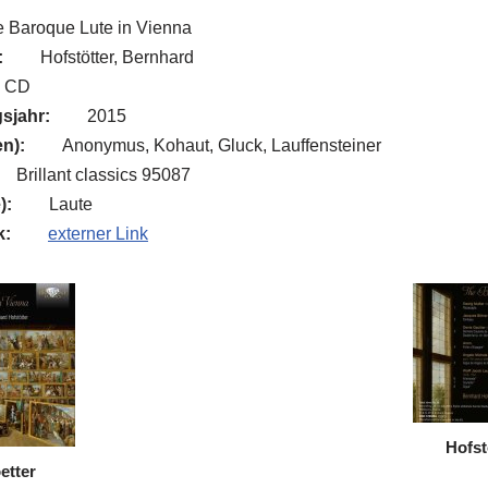
 Baroque Lute in Vienna
:
Hofstötter, Bernhard
CD
sjahr:
2015
n):
Anonymus, Kohaut, Gluck, Lauffensteiner
Brillant classics 95087
):
Laute
k:
externer Link
Hofst
etter