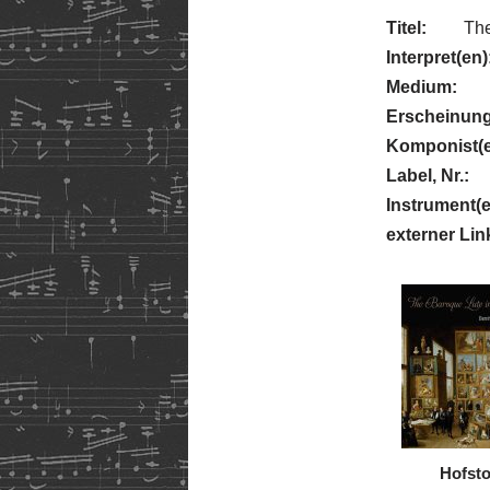
Titel:
The
Interpret(en)
Medium:
Erscheinung
Komponist(e
Label, Nr.:
Instrument(e
externer Lin
Hofsto