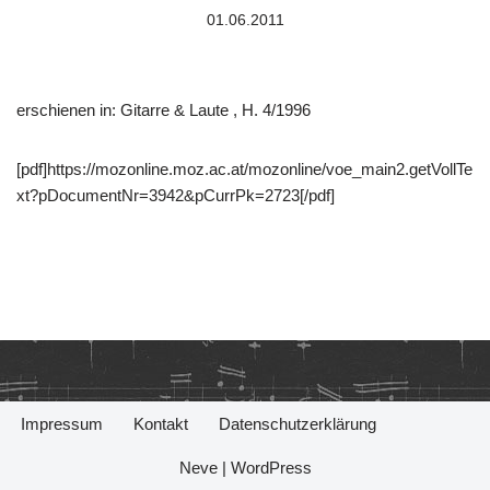
01.06.2011
erschienen in: Gitarre & Laute , H. 4/1996
[pdf]https://mozonline.moz.ac.at/mozonline/voe_main2.getVollTe
xt?pDocumentNr=3942&pCurrPk=2723[/pdf]
Impressum
Kontakt
Datenschutzerklärung
Neve
|
WordPress