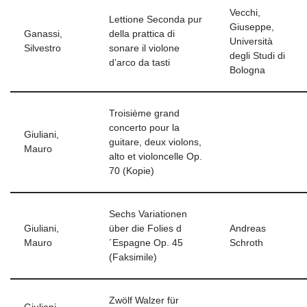
Vecchi,
Lettione Seconda pur
Giuseppe,
Ganassi,
della prattica di
Università
Silvestro
sonare il violone
degli Studi di
d’arco da tasti
Bologna
Troisième grand
concerto pour la
Giuliani,
guitare, deux violons,
Mauro
alto et violoncelle Op.
70 (Kopie)
Sechs Variationen
Giuliani,
über die Folies d
Andreas
Mauro
´Espagne Op. 45
Schroth
(Faksimile)
Zwölf Walzer für