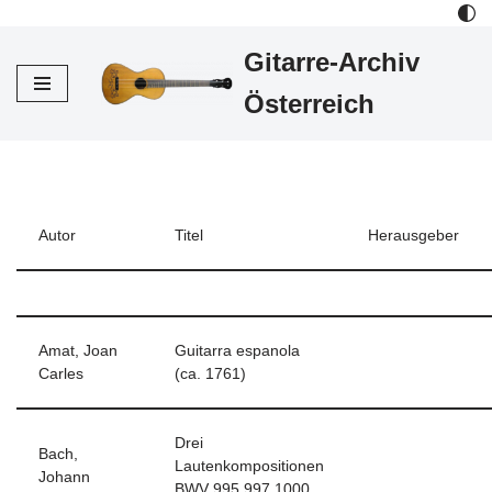
Gitarre-Archiv
Zum
Inhalt
Österreich
Autor
Titel
Herausgeber
Amat, Joan
Guitarra espanola
Carles
(ca. 1761)
Drei
Bach,
Lautenkompositionen
Johann
BWV 995,997,1000