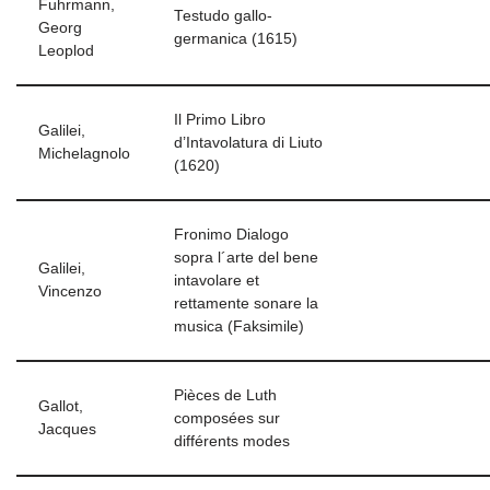
Fuhrmann,
Testudo gallo-
Georg
germanica (1615)
Leoplod
Il Primo Libro
Galilei,
d’Intavolatura di Liuto
Michelagnolo
(1620)
Fronimo Dialogo
sopra l´arte del bene
Galilei,
intavolare et
Vincenzo
rettamente sonare la
musica (Faksimile)
Pièces de Luth
Gallot,
composées sur
Jacques
différents modes