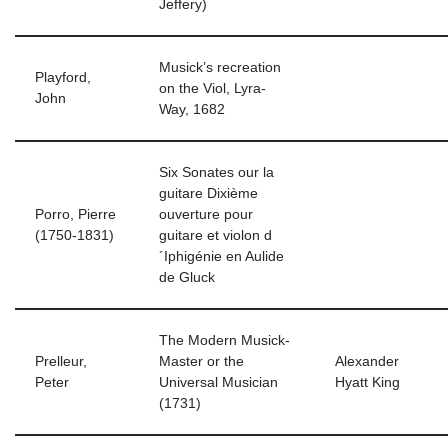
Jeffery)
Musick’s recreation
Playford,
on the Viol, Lyra-
John
Way, 1682
Six Sonates our la
guitare Dixième
Porro, Pierre
ouverture pour
(1750-1831)
guitare et violon d
´Iphigénie en Aulide
de Gluck
The Modern Musick-
Prelleur,
Master or the
Alexander
Peter
Universal Musician
Hyatt King
(1731)