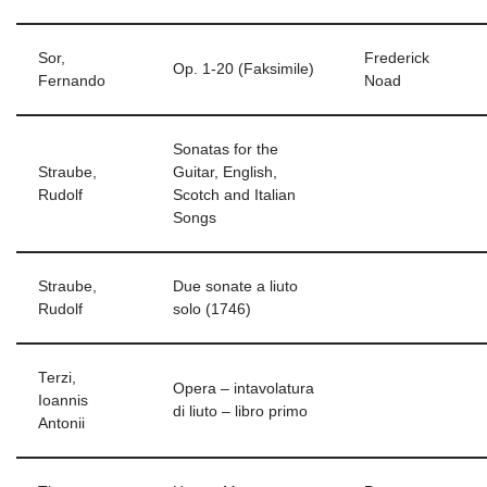
Sor,
Frederick
Op. 1-20
(Faksimile)
Fernando
Noad
Sonatas for the
Straube,
Guitar, English,
Rudolf
Scotch and Italian
Songs
Straube,
Due sonate a liuto
Rudolf
solo (1746)
Terzi,
Opera – intavolatura
Ioannis
di liuto – libro primo
Antonii