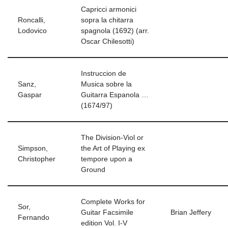
Capricci armonici
Roncalli,
sopra la chitarra
Lodovico
spagnola (1692) (arr.
Oscar Chilesotti)
Instruccion de
Sanz,
Musica sobre la
Gaspar
Guitarra Espanola …
(1674/97)
The Division-Viol or
Simpson,
the Art of Playing ex
Christopher
tempore upon a
Ground
Complete Works for
Sor,
Guitar Facsimile
Brian Jeffery
Fernando
edition Vol. I-V