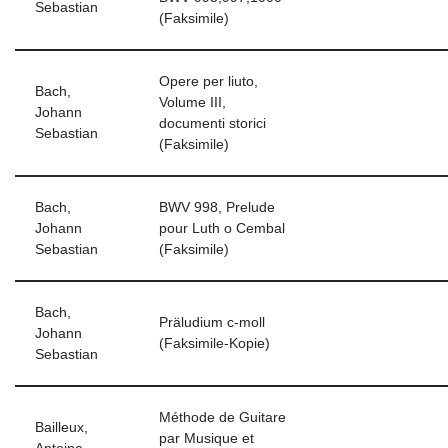
Sebastian
(Faksimile)
Opere per liuto,
Bach,
Volume III,
Johann
documenti storici
Sebastian
(Faksimile)
Bach,
BWV 998, Prelude
Johann
pour Luth o Cembal
Sebastian
(Faksimile)
Bach,
Präludium c-moll
Johann
(Faksimile-Kopie)
Sebastian
Méthode de Guitare
Bailleux,
par Musique et