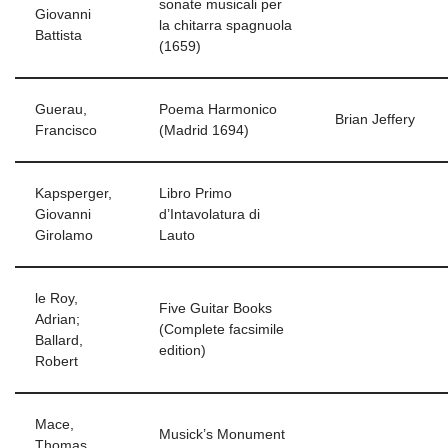
sonate musicali per
Giovanni
la chitarra spagnuola
Battista
(1659)
Guerau,
Poema Harmonico
Brian Jeffery
Francisco
(Madrid 1694)
Kapsperger,
Libro Primo
Giovanni
d’Intavolatura di
Girolamo
Lauto
le Roy,
Five Guitar Books
Adrian;
(Complete facsimile
Ballard,
edition)
Robert
Mace,
Musick’s Monument
Thomas