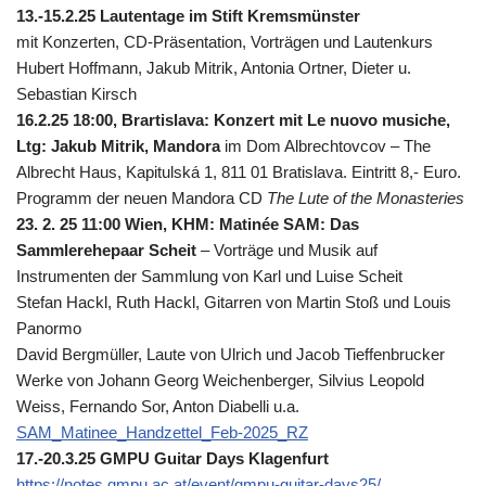
13.-15.2.25 Lautentage im Stift Kremsmünster
mit Konzerten, CD-Präsentation, Vorträgen und Lautenkurs
Hubert Hoffmann, Jakub Mitrik, Antonia Ortner, Dieter u.
Sebastian Kirsch
16.2.25 18:00, Brartislava: Konzert mit Le nuovo musiche,
Ltg: Jakub Mitrik, Mandora
im Dom Albrechtovcov – The
Albrecht Haus, Kapitulská 1, 811 01 Bratislava. Eintritt 8,- Euro.
Programm der neuen Mandora CD
The Lute of the Monasteries
23. 2. 25 11:00 Wien, KHM: Matinée SAM: Das
Sammlerehepaar Scheit
– Vorträge und Musik auf
Instrumenten der Sammlung von Karl und Luise Scheit
Stefan Hackl, Ruth Hackl, Gitarren von Martin Stoß und Louis
Panormo
David Bergmüller, Laute von Ulrich und Jacob Tieffenbrucker
Werke von Johann Georg Weichenberger, Silvius Leopold
Weiss, Fernando Sor, Anton Diabelli u.a.
SAM_Matinee_Handzettel_Feb-2025_RZ
17.-20.3.25 GMPU Guitar Days Klagenfurt
https://notes.gmpu.ac.at/event/gmpu-guitar-days25/