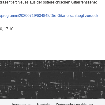
räsentiert Neues aus der österreichischen Gitarrrenszene:
.at/programm/20200719/604848/Die-Gitarre-schlaegt-zurueck
20, 17.10
Impressum
Kontakt
Datenschutzerklärung