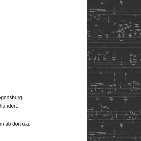
 Regensburg
rhundert.
n ab dort u.a.