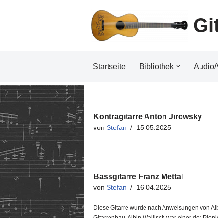
Gi
Zum
Inhalt
Startseite
Bibliothek
Audio/
Kontragitarre Anton Jirowsky
von
Stefan
15.05.2025
Bassgitarre Franz Mettal
von
Stefan
16.04.2025
Diese Gitarre wurde nach Anweisungen von Albi
Gitarrenbau. Albin Wallisch war einer der Pion