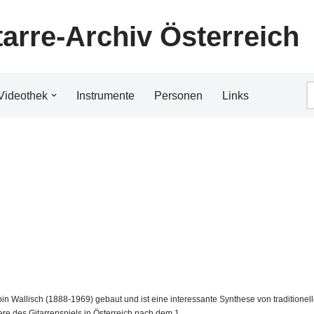
tarre-Archiv Österreich
Videothek
Instrumente
Personen
Links
n Wallisch (1888-1969) gebaut und ist eine interessante Synthese von traditionel
iere des Gitarrenspiels in Österreich nach dem 1.…