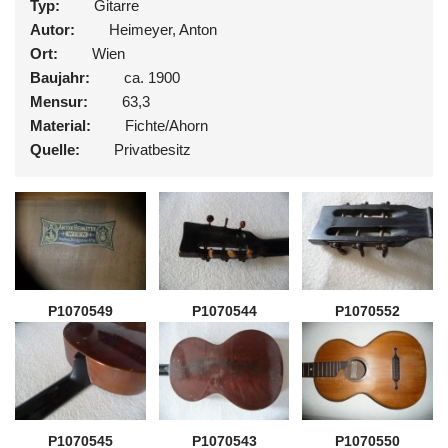
Typ:
Gitarre
Autor:
Heimeyer, Anton
Ort:
Wien
Baujahr:
ca. 1900
Mensur:
63,3
Material:
Fichte/Ahorn
Quelle:
Privatbesitz
P1070549
P1070544
P1070552
P1070545
P1070543
P1070550