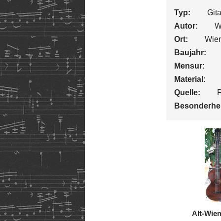
Typ:
Gita
Autor:
W
Ort:
Wie
Baujahr:
Mensur:
Material:
Quelle:
P
Besonderhei
Alt-Wie