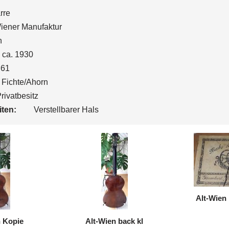
rre
iener Manufaktur
n
ca. 1930
61
Fichte/Ahorn
rivatbesitz
ten:
Verstellbarer Hals
Alt-Wien 
n Kopie
Alt-Wien back kl