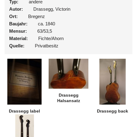
Typ:
andere
Autor:
Drassegg, Victorin
Ort:
Bregenz
Baujahr:
ca. 1840
Mensur:
63/53,5
Material:
Fichte/Ahorn
Quelle:
Privatbesitz
Drassegg
Halsansatz
Drassegg label
Drassegg back