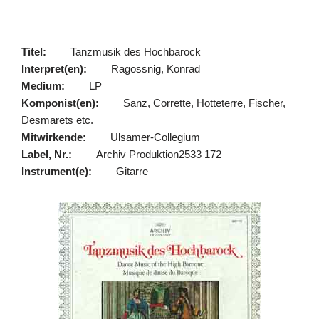
Titel:
Tanzmusik des Hochbarock
Interpret(en):
Ragossnig, Konrad
Medium:
LP
Komponist(en):
Sanz, Corrette, Hotteterre, Fischer,
Desmarets etc.
Mitwirkende:
Ulsamer-Collegium
Label, Nr.:
Archiv Produktion2533 172
Instrument(e):
Gitarre