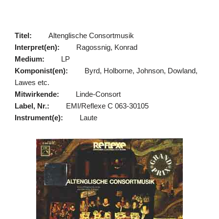
Titel:
Altenglische Consortmusik
Interpret(en):
Ragossnig, Konrad
Medium:
LP
Komponist(en):
Byrd, Holborne, Johnson, Dowland,
Lawes etc.
Mitwirkende:
Linde-Consort
Label, Nr.:
EMI/Reflexe C 063-30105
Instrument(e):
Laute