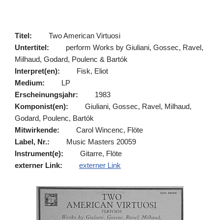
Titel:
Two American Virtuosi
Untertitel:
perform Works by Giuliani, Gossec, Ravel,
Milhaud, Godard, Poulenc & Bartók
Interpret(en):
Fisk, Eliot
Medium:
LP
Erscheinungsjahr:
1983
Komponist(en):
Giuliani, Gossec, Ravel, Milhaud,
Godard, Poulenc, Bartók
Mitwirkende:
Carol Wincenc, Flöte
Label, Nr.:
Music Masters 20059
Instrument(e):
Gitarre, Flöte
externer Link:
externer Link