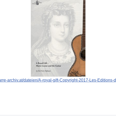
arre-archiv.at/dateien/A-royal-gift-Copyright-2017-Les-Editions