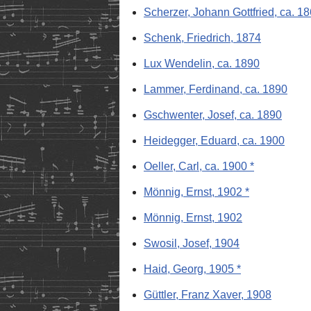
Scherzer, Johann Gottfried, ca. 1
Schenk, Friedrich, 1874
Lux Wendelin, ca. 1890
Lammer, Ferdinand, ca. 1890
Gschwenter, Josef, ca. 1890
Heidegger, Eduard, ca. 1900
Oeller, Carl, ca. 1900 *
Mönnig, Ernst, 1902 *
Mönnig, Ernst, 1902
Swosil, Josef, 1904
Haid, Georg, 1905 *
Güttler, Franz Xaver, 1908