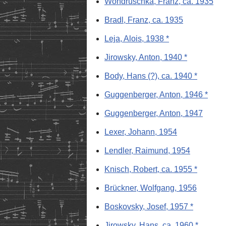
Wondruschka, Franz, ca. 1935
Bradl, Franz, ca. 1935
Leja, Alois, 1938 *
Jirowsky, Anton, 1940 *
Body, Hans (?), ca. 1940 *
Guggenberger, Anton, 1946 *
Guggenberger, Anton, 1947
Lexer, Johann, 1954
Lendler, Raimund, 1954
Knisch, Robert, ca. 1955 *
Brückner, Wolfgang, 1956
Boskovsky, Josef, 1957 *
Jirowsky, Hans, ca. 1960 *