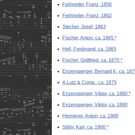
Feilnreiter, Franz, 1856
Feilnreiter, Franz, 1862
Stecher, Josef, 1863
Fischer, Anton, ca. 1865 *
Hell, Ferdinand, ca. 1865
Fischer, Gottfried, ca. 1870 *
Enzensperger, Bernard II., ca. 18
A.Lutz & Comp., ca. 1875
Enzensperger, Viktor, ca. 1880 *
Enzensperger, Viktor, ca. 1890
Heimeyer, Anton, ca. 1900
Stöhr, Karl, ca. 1900 *