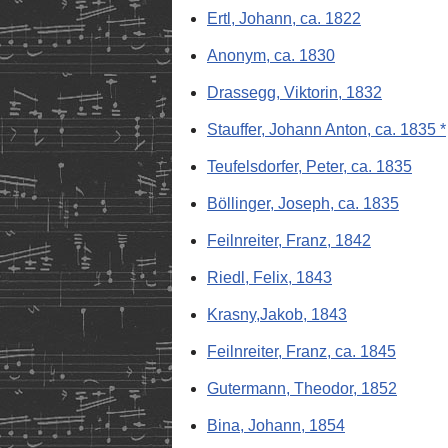
Ertl, Johann, ca. 1822
Anonym, ca. 1830
Drassegg, Viktorin, 1832
Stauffer, Johann Anton, ca. 1835 *
Teufelsdorfer, Peter, ca. 1835
Böllinger, Joseph, ca. 1835
Feilnreiter, Franz, 1842
Riedl, Felix, 1843
Krasny,Jakob, 1843
Feilnreiter, Franz, ca. 1845
Gutermann, Theodor, 1852
Bina, Johann, 1854