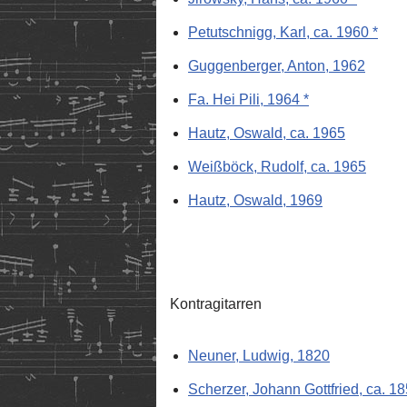
Petutschnigg, Karl, ca. 1960 *
Guggenberger, Anton, 1962
Fa. Hei Pili, 1964 *
Hautz, Oswald, ca. 1965
Weißböck, Rudolf, ca. 1965
Hautz, Oswald, 1969
Kontragitarren
Neuner, Ludwig, 1820
Scherzer, Johann Gottfried, ca. 1