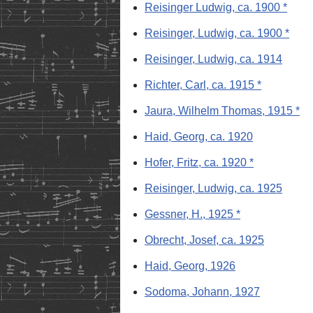
Reisinger Ludwig, ca. 1900 *
Reisinger, Ludwig, ca. 1900 *
Reisinger, Ludwig, ca. 1914
Richter, Carl, ca. 1915 *
Jaura, Wilhelm Thomas, 1915 *
Haid, Georg, ca. 1920
Hofer, Fritz, ca. 1920 *
Reisinger, Ludwig, ca. 1925
Gessner, H., 1925 *
Obrecht, Josef, ca. 1925
Haid, Georg, 1926
Sodoma, Johann, 1927