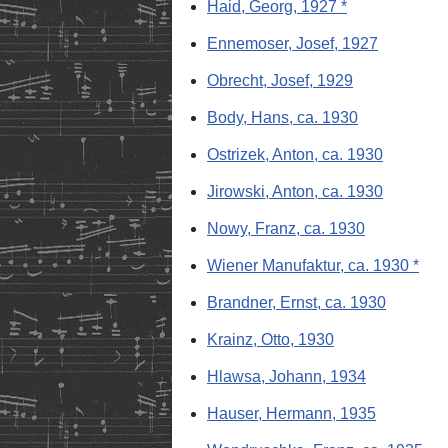
Haid, Georg, 1927 *
Ennemoser, Josef, 1927
Obrecht, Josef, 1929
Body, Hans, ca. 1930
Ostrizek, Anton, ca. 1930
Jirowski, Anton, ca. 1930
Nowy, Franz, ca. 1930
Wiener Manufaktur, ca. 1930 *
Brandner, Ernst, ca. 1930
Krainz, Otto, 1930
Hlawsa, Johann, 1934
Hauser, Hermann, 1935